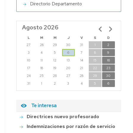
Directorio Departamento
STIGACIÓN
TERAPIA
Agosto 2026
Paginación
MIENTO
L
M
M
J
V
S
D
ANO
27
28
29
30
31
1
2
-
3
4
5
6
7
8
9
UD
10
11
12
13
14
15
16
17
18
19
20
21
22
23
IUZERAPY:
24
25
26
27
28
29
30
LN
NCES
31
1
2
3
4
5
6
ARCH
P-
ERSITY
Te interesa
GOZA
Directrices nuevo profesorado
ENF
Indemnizaciones por razón de servicio