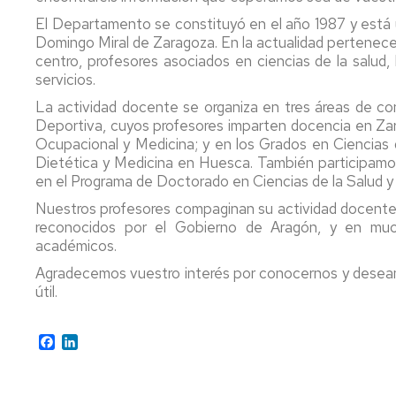
DE
DE
Y
TERA
FÍSICA
El Departamento se constituyó en el año 1987 y está u
LA
LA
DE
OCUP
Y
Domingo Miral de Zaragoza. En la actualidad pertene
SALU
ACTI
COMPRAS
DEPORTIVA
centro, profesores asociados en ciencias de la salud,
Y
FÍSIC
servicios.
DEL
Y
DEPO
EL
La actividad docente se organiza en tres áreas de con
DEPO
Deportiva, cuyos profesores imparten docencia en Zar
FACU
GRAD
Ocupacional y Medicina; y en los Grados en Ciencias 
DE
GRAD
EN
Dietética y Medicina en Huesca. También participamos
MEDIC
EN
MEDI
en el Programa de Doctorado en Ciencias de la Salud y
MEDI
Nuestros profesores compaginan su actividad docente 
reconocidos por el Gobierno de Aragón, y en muc
GRAD
académicos.
EN
NUTR
Agradecemos vuestro interés por conocernos y deseam
HUMA
útil.
Y
DIETÉ
Facebook
LinkedIn