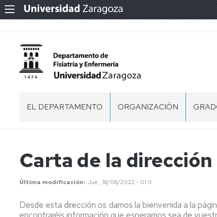
EL DEPARTAMENTO
ORGANIZACIÓN
GRAD
PRESENTACIÓN
CARTA
EQUIPO
FACU
GRAD
DE
DE
DE
EN
LA
DIRECCIÓN
CIENC
ENFE
DOCUMENTOS
MEMORIA
Carta de la dirección
DIRECCIÓN
DE
DEL
LA
CURSO
CONSEJO
GRAD
UBICACIÓN
SALU
ÁREAS
ENFERMERÍA
DE
EN
Y
Última modificación
Jue , 16/06/2022 - 01:11
DE
DEPARTAMENTO
FISIO
HORARIO
REGLAMENTO
CONOCIMIENTO
FACU
GRAD
(SECRETARÍA)
FISIOTERAPIA
Desde esta dirección os damos la bienvenida a la pági
DE
DE
COMISIÓN
ACTAS
GRAD
encontraréis información que esperamos sea de vuestro
CIENC
CIENC
PERMANENTE
APROBADAS
EN
EDUCACIÓN