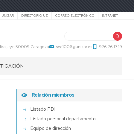
Secundario
UNIZAR
DIRECTORIO UZ
CORREO ELECTRÓNICO
INTRANET
Buscar
ral, s/n 50009 Zaragoza
sed1006@unizar.es
976 76 17 19
STIGACIÓN
OS
I-
UD
STIGACIÓN
RITION-
Relación miembros
TH,
ISE,
ONAL
ITION
STIGADOR
Listado PDI
Listado personal departamento
LOPMENT)
Equipo de dirección
AD