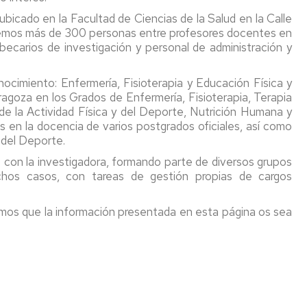
A
DOCTORALES
DE
PIA
bicado en la Facultad de Ciencias de la Salud en la Calle
LA
INVE
ACIONAL
cemos más de 300 personas entre profesores docentes en
D
VIDAD
INVESTIGACIÓN
EN
TESIS
 becarios de investigación y personal de administración y
A
EN
FISIO
DOCTORALES
CIENCIAS
LEÍDAS
RTE
DE
CURSO
MOVI
ocimiento: Enfermería, Fisioterapia y Educación Física y
RTE
LA
ACTUAL
HUM
agoza en los Grados de Enfermería, Fisioterapia, Terapia
ENFERMERIA
LTAD
O
de la Actividad Física y del Deporte, Nutrición Humana y
O
EXER
 en la docencia de varios postgrados oficiales, así como
INA
CINA
MÁSTER
GEN
 del Deporte.
CINA
UNIVERSITARIO
con la investigadora, formando parte de diversos grupos
EN
PHYS
hos casos, con tareas de gestión propias de cargos
EVALUACIÓN
O
HEAT
Y
SCIE
ENTRENAMIENTO
ICIÓN
RESE
os que la información presentada en esta página os sea
FÍSICO
NA
GROU
PARA
UNIV
LA
TICA
OF
SALUD
ZARA
MÁSTER
SAPI
UNIVERSITARIO